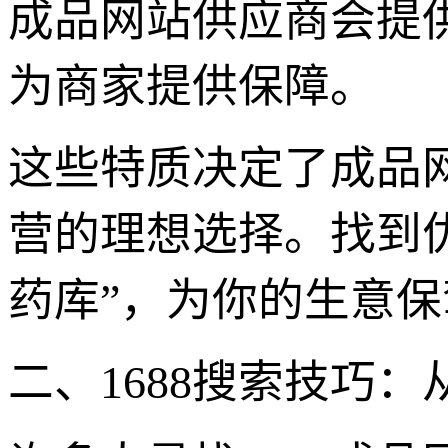
成品网站供应商会提
为商家提供保障。
这些特质决定了成品
营的理想选择。找到
药库”，为你的生意
二、1688搜索技巧：