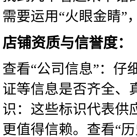
需要运用“火眼金睛”
店铺资质与信誉度：
查看“公司信息”：
证等信息是否齐全、真
识：这些标识代表供应
更值得信赖。查看“历