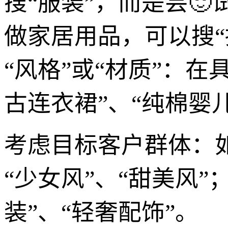
搜“服装”，而是尝🙂
做家居用品，可以搜“
“风格”或“材质”：
古连衣裙”、“纯棉婴儿
考虑目标客户群体：
“少女风”、“甜美风
装”、“轻奢配饰”。