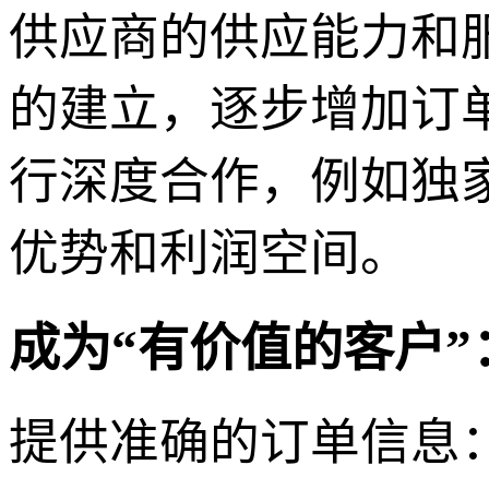
供应商的供应能力和
的建立，逐步增加订
行深度合作，例如独
优势和利润空间。
成为“有价值的客户”
提供准确的订单信息