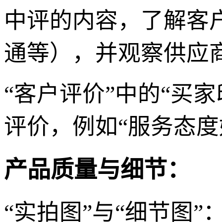
中评的内容，了解客
通等），并观察供应
“客户评价”中的“买
评价，例如“服务态度
产品质量与细节：
“实拍图”与“细节图