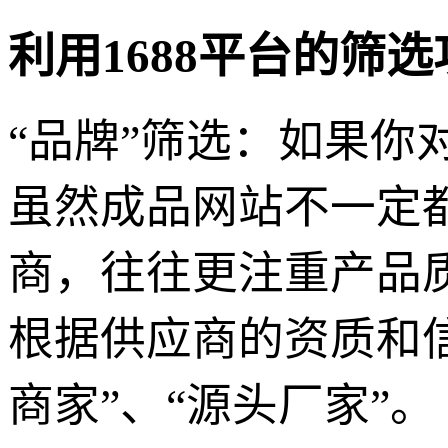
利用1688平台的筛
“品牌”筛选：如果
虽然成品网站不一定
商，往往更注重产品质
根据供应商的资质和信
商家”、“源头厂家”。